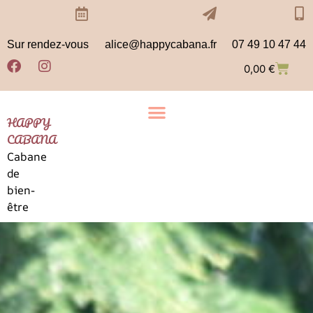
Sur rendez-vous
alice@happycabana.fr
07 49 10 47 44
0,00
€
HAPPY
CABANA
Cabane
de
bien-
être