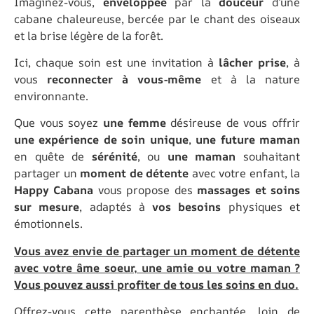
Imaginez-vous,
enveloppée
par la
douceur
d’une
cabane chaleureuse, bercée par le chant des oiseaux
et la brise légère de la forêt.
Ici, chaque soin est une invitation à
lâcher prise
, à
vous
reconnecter à vous-même
et à la nature
environnante.
Que vous soyez
une femme
désireuse de vous offrir
une expérience de soin unique
,
une future maman
en quête de
sérénité
, ou
une maman
souhaitant
partager un
moment de détente
avec votre enfant, la
Happy Cabana
vous propose des
massages et soins
sur mesure
, adaptés à
vos besoins
physiques et
émotionnels.
Vous avez envie de partager un moment de détente
avec votre âme soeur, une amie ou votre maman ?
Vous pouvez aussi profiter de tous les soins en duo.
Offrez-vous cette parenthèse enchantée, loin de