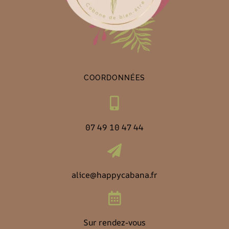
COORDONNÉES
07 49 10 47 44
alice@happycabana.fr
Sur rendez-vous