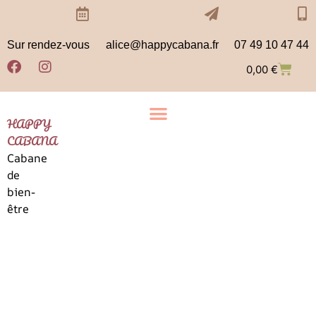
Sur rendez-vous
alice@happycabana.fr
07 49 10 47 44
0,00
€
HAPPY
CABANA
Cabane
de
bien-
être